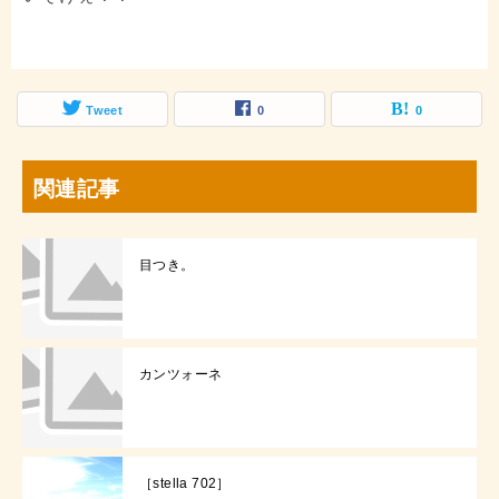
Tweet
0
0
関連記事
目つき。
カンツォーネ
［stella 702］