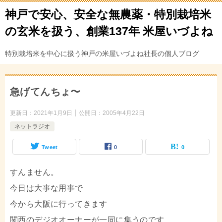
神戸で安心、安全な無農薬・特別栽培米
の玄米を扱う、創業137年 米屋いづよね
特別栽培米を中心に扱う神戸の米屋いづよね社長の個人ブログ
急げてんちょ〜
更新日：
2021年1月9日
公開日：
2005年4月22日
ネットラジオ
Tweet
0
0
すんません。
今日は大事な用事で
今から大阪に行ってきます
関西のデジオオーナーが一同に集うのです