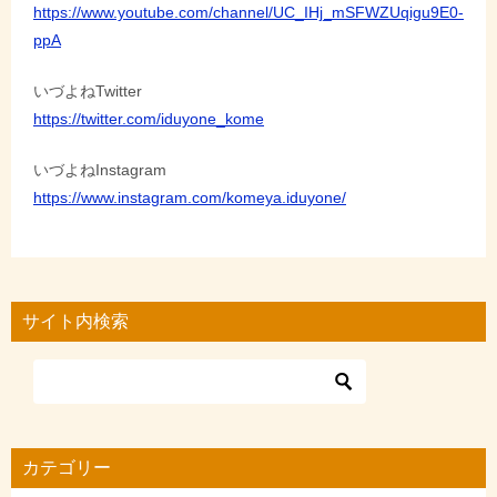
https://www.youtube.com/channel/UC_IHj_mSFWZUqigu9E0-
ppA
いづよねTwitter
https://twitter.com/iduyone_kome
いづよねInstagram
https://www.instagram.com/komeya.iduyone/
サイト内検索
カテゴリー