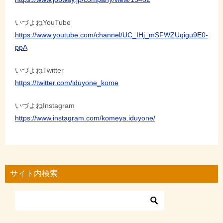
いづよねYouTube
https://www.youtube.com/channel/UC_IHj_mSFWZUqigu9E0-
ppA
いづよねTwitter
https://twitter.com/iduyone_kome
いづよねInstagram
https://www.instagram.com/komeya.iduyone/
サイト内検索