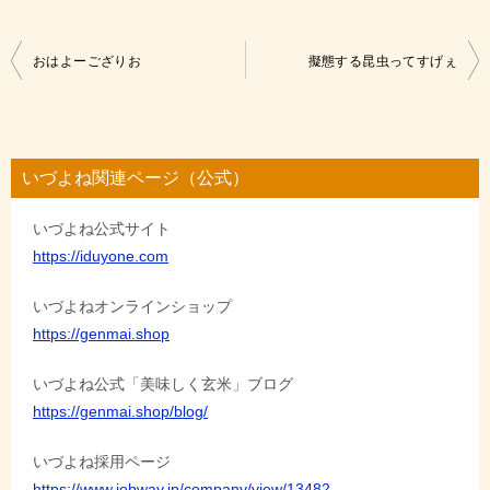
投
おはよーござりお
擬態する昆虫ってすげぇ
稿
ナ
ビ
いづよね関連ページ（公式）
ゲ
いづよね公式サイト
ー
https://iduyone.com
シ
ョ
いづよねオンラインショップ
https://genmai.shop
ン
いづよね公式「美味しく玄米」ブログ
https://genmai.shop/blog/
いづよね採用ページ
https://www.jobway.jp/company/view/13482