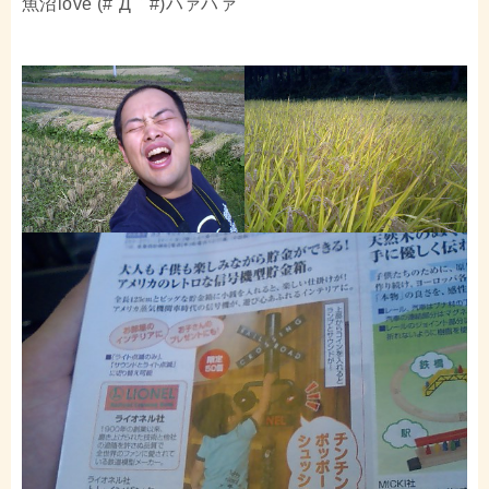
魚沼love (#´Д｀#)ハァハァ