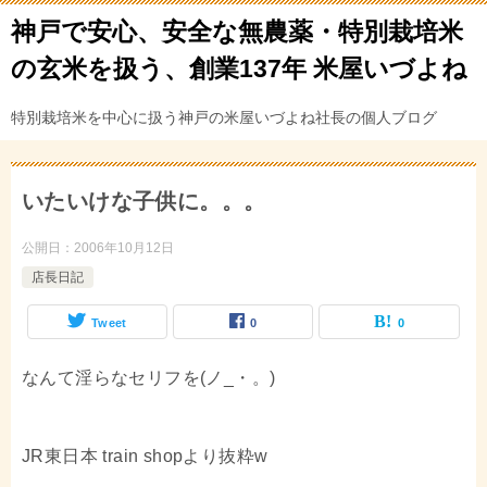
神戸で安心、安全な無農薬・特別栽培米
の玄米を扱う、創業137年 米屋いづよね
特別栽培米を中心に扱う神戸の米屋いづよね社長の個人ブログ
いたいけな子供に。。。
公開日：
2006年10月12日
店長日記
Tweet
0
0
なんて淫らなセリフを(ノ_・。)
JR東日本 train shopより抜粋w