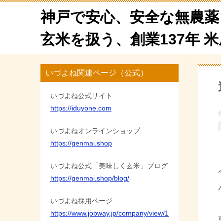
神戸で安心、安全な無農薬
玄米を扱う、創業137年 
いづよね関連ページ（公式）
いづよね公式サイト
https://iduyone.com
いづよねオンラインショップ
https://genmai.shop
いづよね公式「美味しく玄米」ブログ
https://genmai.shop/blog/
いづよね採用ページ
https://www.jobway.jp/company/view/1