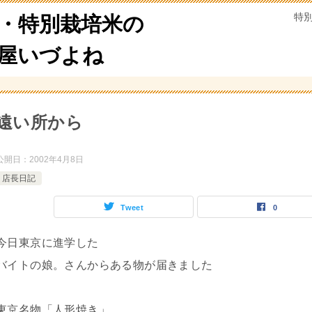
特
・特別栽培米の
米屋いづよね
遠い所から
公開日：
2002年4月8日
店長日記
Tweet
0
今日東京に進学した
バイトの娘。さんからある物が届きました
東京名物「人形焼き」