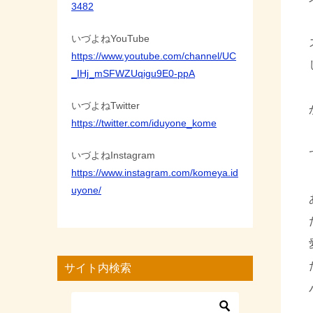
3482
いづよねYouTube
https://www.youtube.com/channel/UC
_IHj_mSFWZUqigu9E0-ppA
いづよねTwitter
https://twitter.com/iduyone_kome
いづよねInstagram
https://www.instagram.com/komeya.id
uyone/
サイト内検索