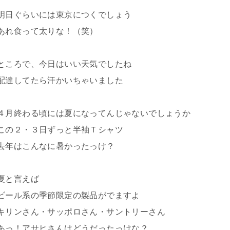
明日ぐらいには東京につくでしょう
あれ食って太りな！（笑）
ところで、今日はいい天気でしたね
配達してたら汗かいちゃいました
４月終わる頃には夏になってんじゃないでしょうか
この２・３日ずっと半袖Ｔシャツ
去年はこんなに暑かったっけ？
夏と言えば
ビール系の季節限定の製品がでますよ
キリンさん・サッポロさん・サントリーさん
あっ！アサヒさんはどうだったっけな？