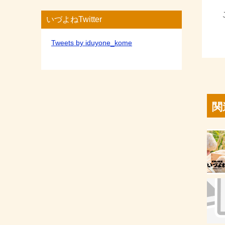
いづよねTwitter
Tweets by iduyone_kome
関