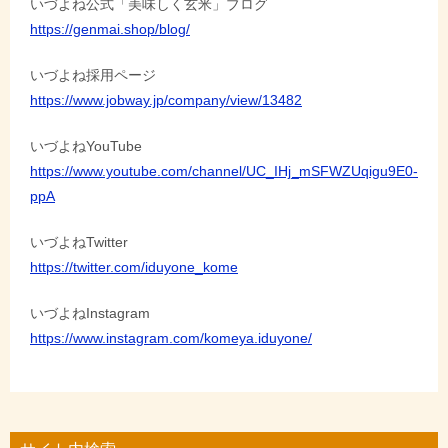
いづよね公式「美味しく玄米」ブログ
https://genmai.shop/blog/
いづよね採用ページ
https://www.jobway.jp/company/view/13482
いづよねYouTube
https://www.youtube.com/channel/UC_IHj_mSFWZUqigu9E0-
ppA
いづよねTwitter
https://twitter.com/iduyone_kome
いづよねInstagram
https://www.instagram.com/komeya.iduyone/