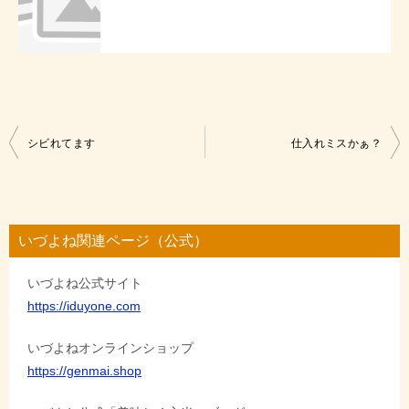
投
シビれてます
仕入れミスかぁ？
稿
ナ
ビ
いづよね関連ページ（公式）
ゲ
いづよね公式サイト
ー
https://iduyone.com
シ
ョ
いづよねオンラインショップ
https://genmai.shop
ン