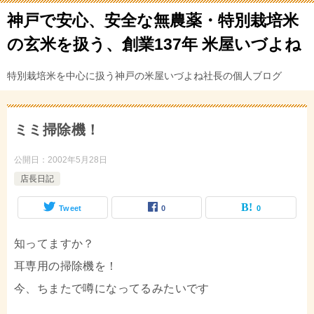
神戸で安心、安全な無農薬・特別栽培米
の玄米を扱う、創業137年 米屋いづよね
特別栽培米を中心に扱う神戸の米屋いづよね社長の個人ブログ
ミミ掃除機！
公開日：
2002年5月28日
店長日記
Tweet
0
0
知ってますか？
耳専用の掃除機を！
今、ちまたで噂になってるみたいです