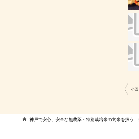
投
小回
稿
ナ
ビ
神戸で安心、安全な無農薬・特別栽培米の玄米を扱う、創
ゲ
ー