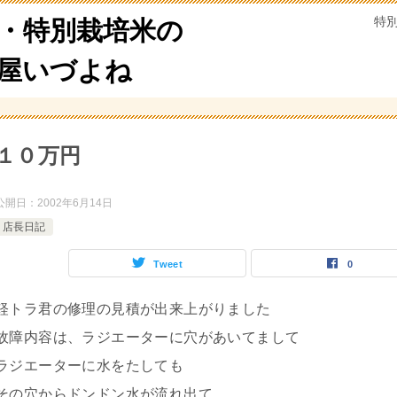
特
・特別栽培米の
米屋いづよね
１０万円
公開日：
2002年6月14日
店長日記
Tweet
0
軽トラ君の修理の見積が出来上がりました
故障内容は、ラジエーターに穴があいてまして
ラジエーターに水をたしても
その穴からドンドン水が流れ出て