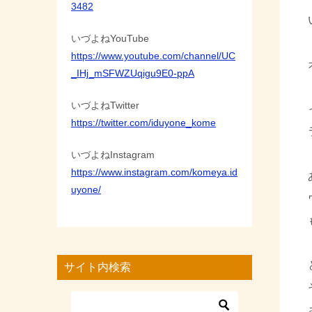
3482
いづよねYouTube
https://www.youtube.com/channel/UC
_IHj_mSFWZUqigu9E0-ppA
いづよねTwitter
https://twitter.com/iduyone_kome
いづよねInstagram
https://www.instagram.com/komeya.id
uyone/
サイト内検索