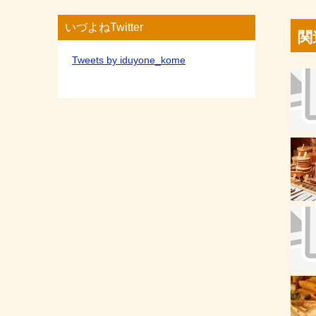
いづよねTwitter
関
Tweets by iduyone_kome