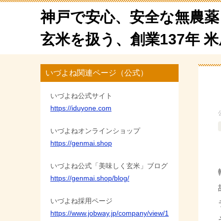
神戸で安心、安全な無農薬
玄米を扱う、創業137年 
いづよね関連ページ（公式）
いづよね公式サイト
https://iduyone.com
いづよねオンラインショップ
https://genmai.shop
いづよね公式「美味しく玄米」ブログ
https://genmai.shop/blog/
いづよね採用ページ
https://www.jobway.jp/company/view/1