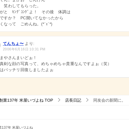
 笑わしてもらった。
がと ｷﾝｸﾞｺﾝｸﾞよ！ その後 体調は
ですか？ PC開いてなかったから
くなって ごめんね。(*´ｪ`*)
てんちょ〜
より:
2006年6月16日 10:31 PM
まやさんまいどぉ！
真剣な顔の写真って、めちゃめちゃ貴重なんですよぉ（笑）
はバッチリ回復しましたよぉ
業137年 米屋いづよね
TOP
店長日記
同友会の新聞に。
137年 米屋いづよね