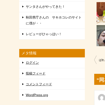
サンタさんがやってきた！
秋田県庁さんの サキホコレのサイト
に僕が・・
レビューがひゃっほい！
メタ情報
投
ばれ
ログイン
稿
投稿フィード
ナ
“
ビ
コメントフィード
ゲ
WordPress.org
ー
シ