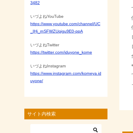
3482
いづよねYouTube
https://www.youtube.com/channel/UC
_IHj_mSFWZUqigu9E0-ppA
いづよねTwitter
https://twitter.com/iduyone_kome
いづよねInstagram
https://www.instagram.com/komeya.id
uyone/
サイト内検索