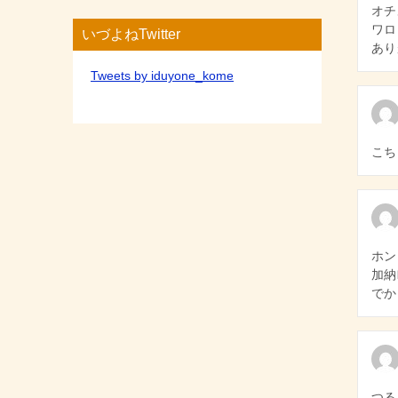
オチ
ョ
ワロ
いづよねTwitter
あり
ン
Tweets by iduyone_kome
こち
ホン
加納
でか
つ