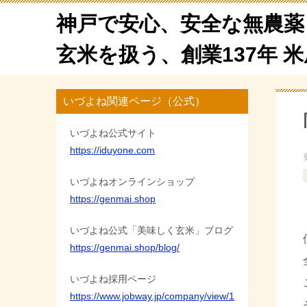
神戸で安心、安全な無農薬
玄米を扱う、創業137年 
いづよね関連ページ（公式）
いづよね公式サイト
https://iduyone.com
いづよねオンラインショップ
https://genmai.shop
いづよね公式「美味しく玄米」ブログ
https://genmai.shop/blog/
いづよね採用ページ
https://www.jobway.jp/company/view/1