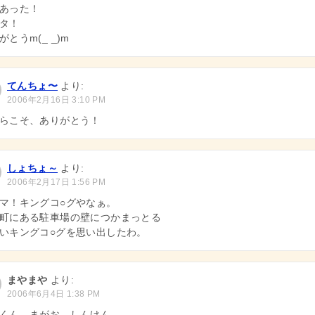
あった！
タ！
がとうm(_ _)m
てんちょ〜
より:
2006年2月16日 3:10 PM
らこそ、ありがとう！
しょちょ～
より:
2006年2月17日 1:56 PM
マ！キングコ○グやなぁ。
町にある駐車場の壁につかまっとる
いキングコ○グを思い出したわ。
まやまや
より:
2006年6月4日 1:38 PM
るくん。まがお しんけん