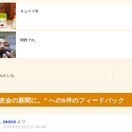
キューブ米
関西でわ。
んたいん
同友会の新聞に。” への5件のフィードバック
yaoco
より:
2006年2月16日 11:06 AM