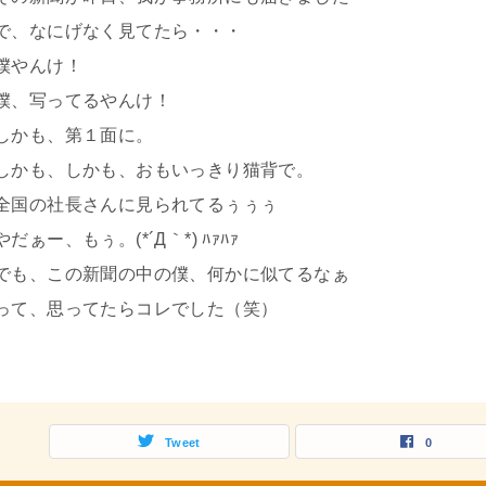
で、なにげなく見てたら・・・
僕やんけ！
僕、写ってるやんけ！
しかも、第１面に。
しかも、しかも、おもいっきり猫背で。
全国の社長さんに見られてるぅぅぅ
やだぁー、もぅ。(*´Д｀*) ﾊｧﾊｧ
でも、この新聞の中の僕、何かに似てるなぁ
って、思ってたらコレでした（笑）
Tweet
0