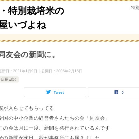
特
・特別栽培米の
米屋いづよね
同友会の新聞に。
更新日：
2021年1月9日
公開日：
2006年2月16日
店長日記
Tweet
0
僕が入らせてもらってる
全国の中小企業の経営者さんたちの会「同友会」
この会は月に一度、新聞を発行されているんです
その新聞が昨日、我が事務所にも届きました