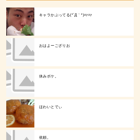
キャラかぶってる(*´Д｀*)ﾊｧﾊｧ
おはよーござりお
休みボケ。
ほわいとでぃ
依頼。