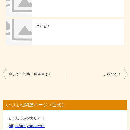
まいど！
投
楽しかった事。箇条書き♪
しゃべる！
稿
ナ
ビ
いづよね関連ページ（公式）
ゲ
いづよね公式サイト
ー
https://iduyone.com
シ