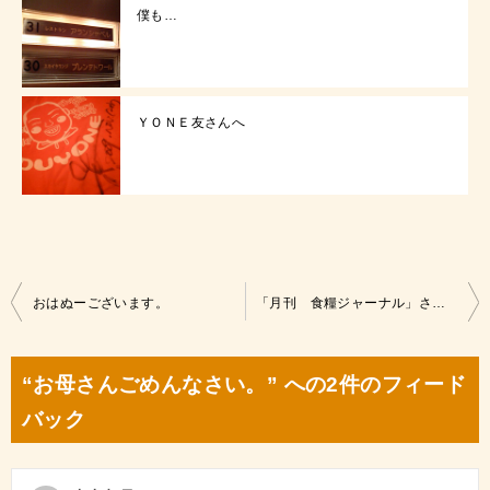
僕も…
ＹＯＮＥ友さんへ
投
おはぬーございます。
「月刊 食糧ジャーナル」さんにいづよね掲載！
稿
ナ
“お母さんごめんなさい。” への2件のフィード
ビ
バック
ゲ
ー